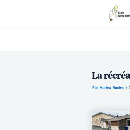
Aller
Navigation
au
des
contenu
articles
La récréa
Par
Marina Racine
/