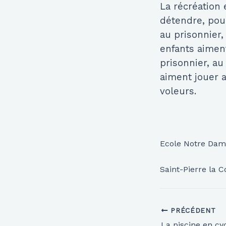
La récréation
détendre, pour
au prisonnier,
enfants aiment
prisonnier, au
aiment jouer a
voleurs.
Ecole Notre Dam
Saint-Pierre la C
PRÉCÉDENT
La piscine en cy