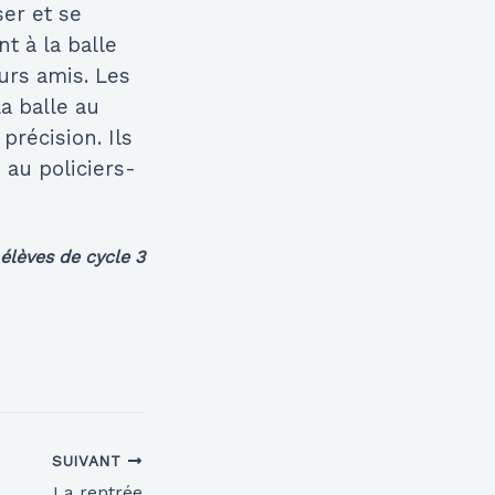
er et se
t à la balle
eurs amis. Les
la balle au
précision. Ils
 au policiers-
élèves de cycle 3
SUIVANT
La rentrée