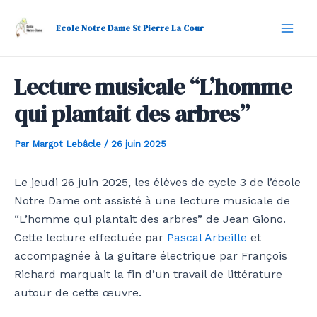
Aller
Navigation
Mai
au
des
Ecole Notre Dame St Pierre La Cour
Men
contenu
articles
Lecture musicale “L’homme
qui plantait des arbres”
Par
Margot Lebâcle
/
26 juin 2025
Le jeudi 26 juin 2025, les élèves de cycle 3 de l’école
Notre Dame ont assisté à une lecture musicale de
“L’homme qui plantait des arbres” de Jean Giono.
Cette lecture effectuée par
Pascal Arbeille
et
accompagnée à la guitare électrique par François
Richard marquait la fin d’un travail de littérature
autour de cette œuvre.