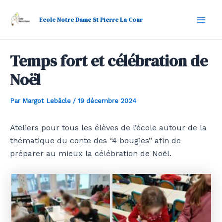
Aller
Navigation
Mai
au
des
Ecole Notre Dame St Pierre La Cour
Men
contenu
articles
Temps fort et célébration de
Noël
Par
Margot Lebâcle
/
19 décembre 2024
Ateliers pour tous les élèves de l’école autour de la
thématique du conte des “4 bougies” afin de
préparer au mieux la célébration de Noël.